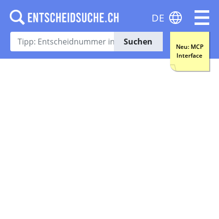
DE
Suchen
Neu: MCP
Interface