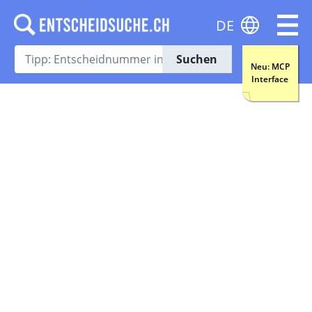
DE
Suchen
Neu: MCP
Interface