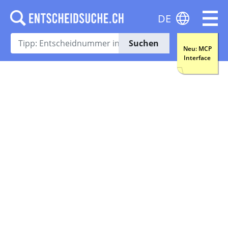
DE
Suchen
Neu: MCP
Interface