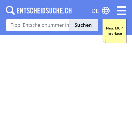
DE
Suchen
Neu: MCP
Interface