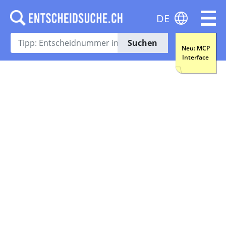
DE
Suchen
Neu: MCP
Interface