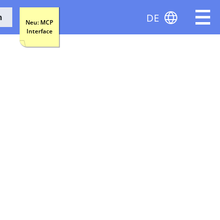
DE
n
Neu: MCP
Interface