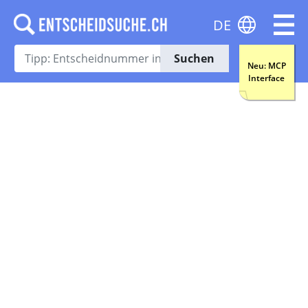
DE
Suchen
Neu: MCP
Interface