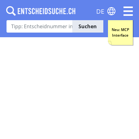
DE
Suchen
Neu: MCP
Interface