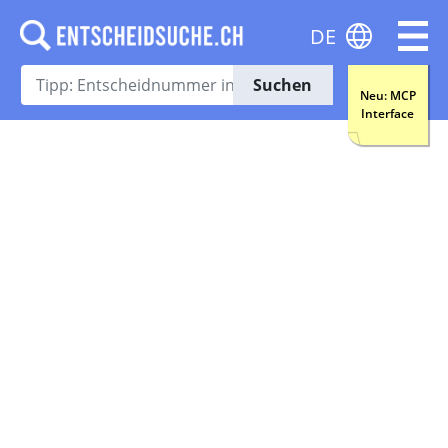
DE
Suchen
Neu: MCP
Interface