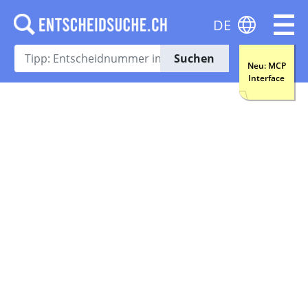
DE
Suchen
Neu: MCP
Interface