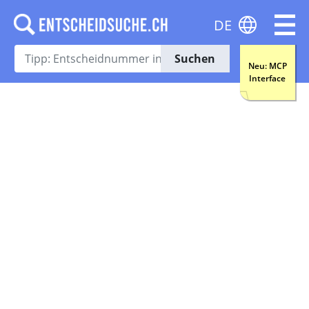
DE
Suchen
Neu: MCP
Interface