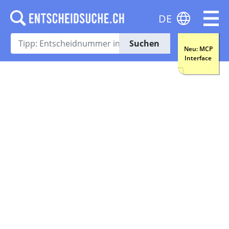
DE
Suchen
Neu: MCP
Interface