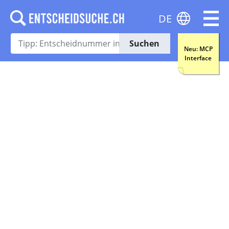
DE
Suchen
Neu: MCP
Interface