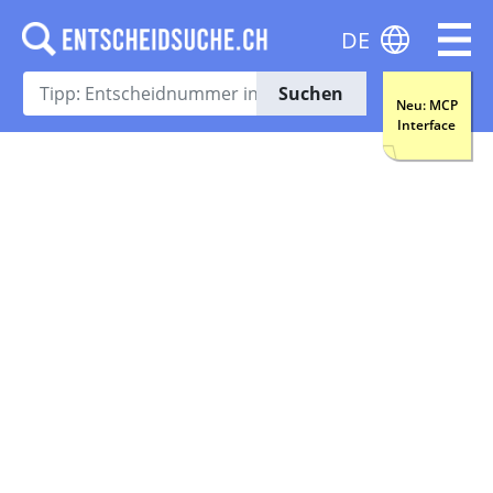
DE
Suchen
Neu: MCP
Interface