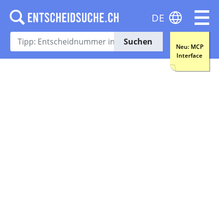
DE
Suchen
Neu: MCP
Interface