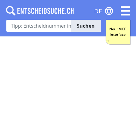
DE
Suchen
Neu: MCP
Interface