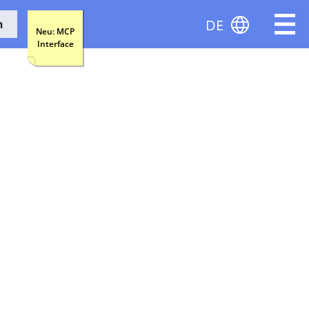
DE
n
Neu: MCP
Interface