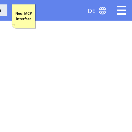
DE
n
Neu: MCP
Interface