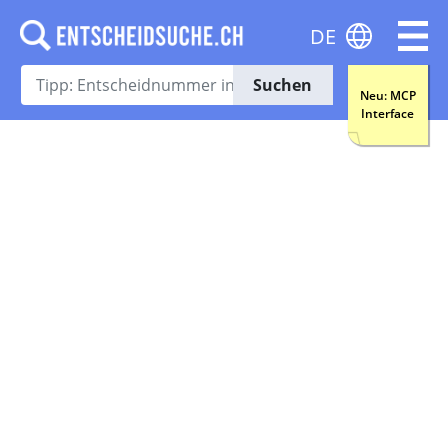
DE
Suchen
Neu: MCP
Interface