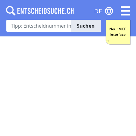
DE
Suchen
Neu: MCP
Interface