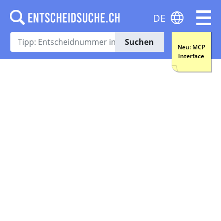
DE
Suchen
Neu: MCP
Interface