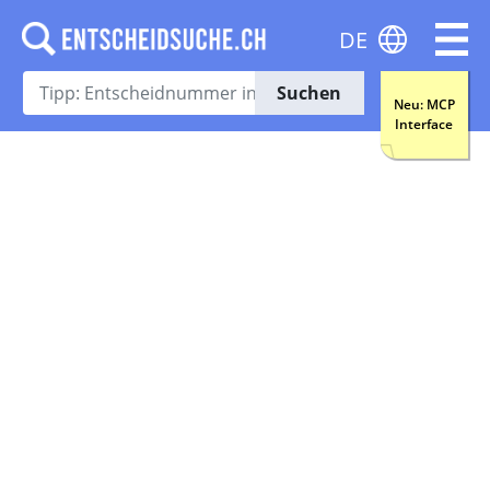
DE
Suchen
Neu: MCP
Interface