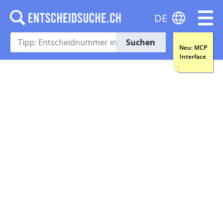
DE
Suchen
Neu: MCP
Interface