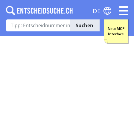
DE
Suchen
Neu: MCP
Interface