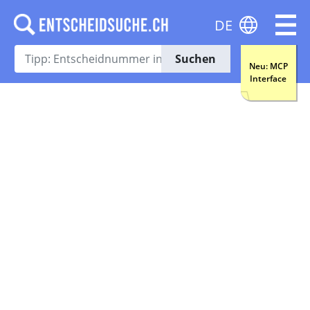
DE
Suchen
Neu: MCP
Interface