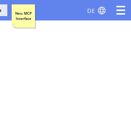
DE
n
Neu: MCP
Interface