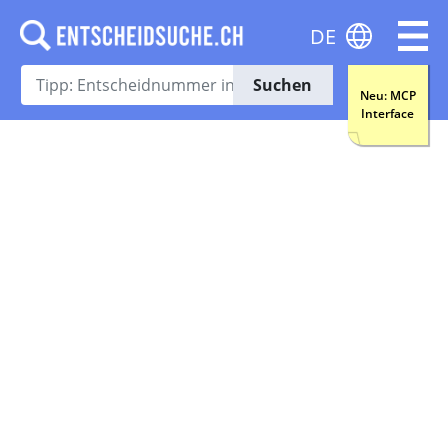
DE
Suchen
Neu: MCP
Interface