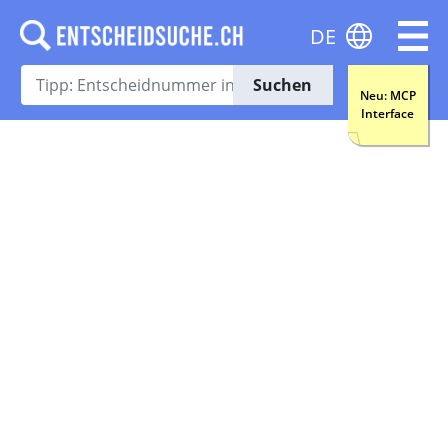
DE
Suchen
Neu: MCP
Interface