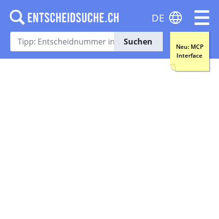
DE
Suchen
Neu: MCP
Interface