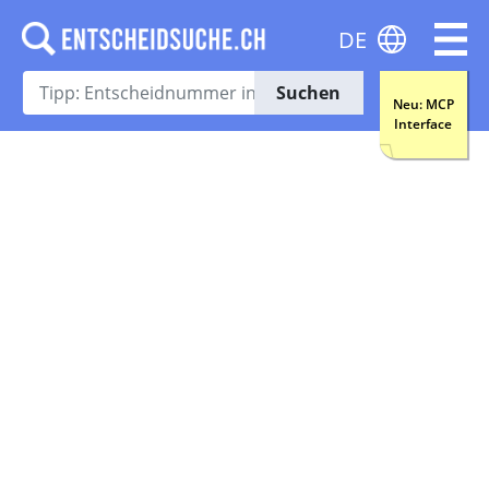
DE
Suchen
Neu: MCP
Interface