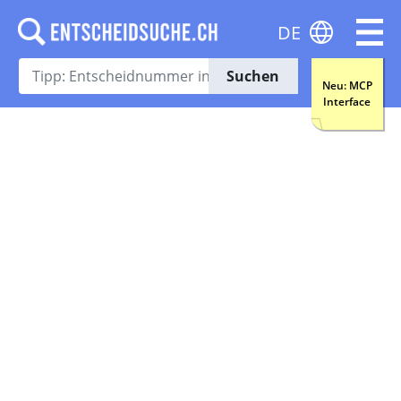
DE
Suchen
Neu: MCP
Interface