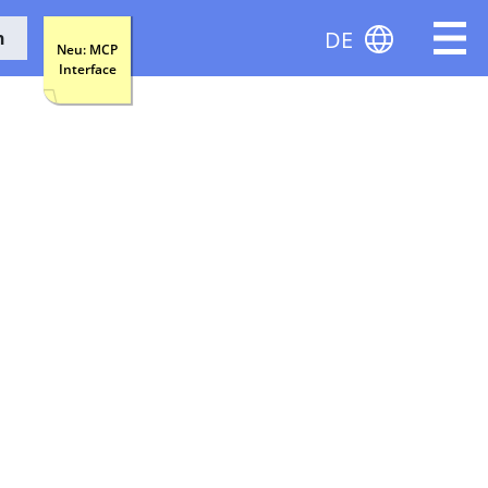
DE
n
Neu: MCP
Interface