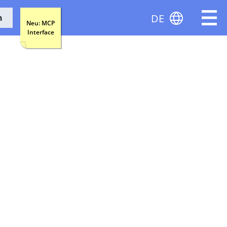
DE
n
Neu: MCP
Interface