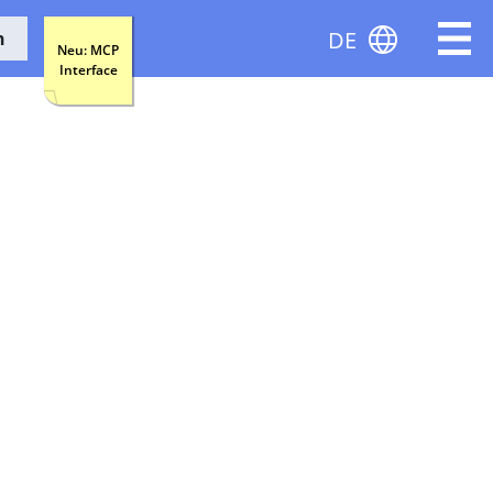
DE
n
Neu: MCP
Interface