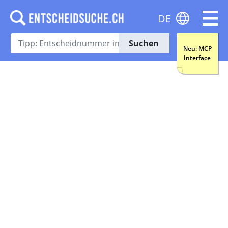
DE
Suchen
Neu: MCP
Interface