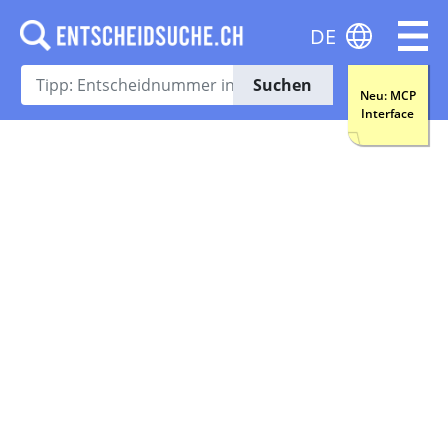
DE
Suchen
Neu: MCP
Interface