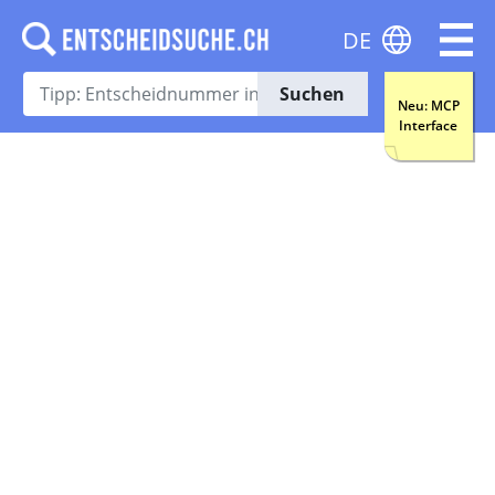
DE
Suchen
Neu: MCP
Interface