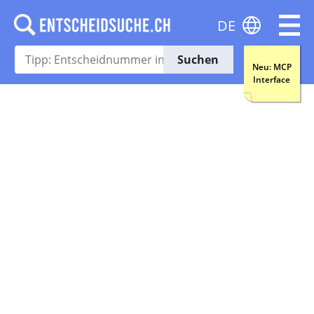
DE
Suchen
Neu: MCP
Interface