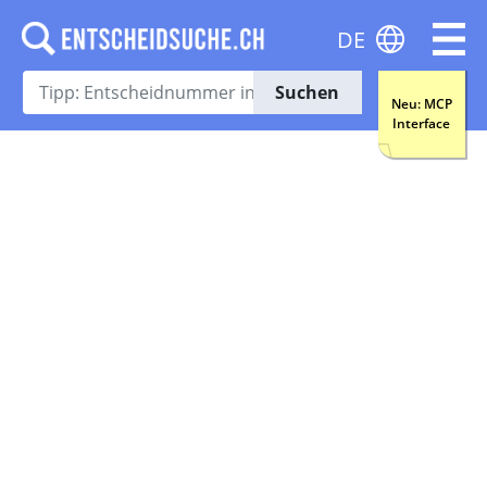
DE
Suchen
Neu: MCP
Interface