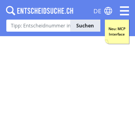
DE
Suchen
Neu: MCP
Interface