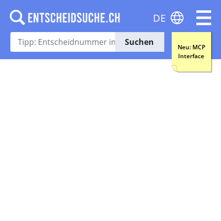
DE
Suchen
Neu: MCP
Interface