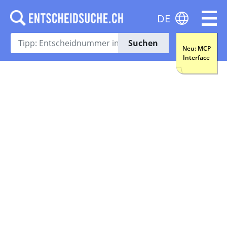
DE
Suchen
Neu: MCP
Interface