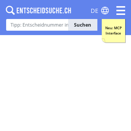
DE
Suchen
Neu: MCP
Interface