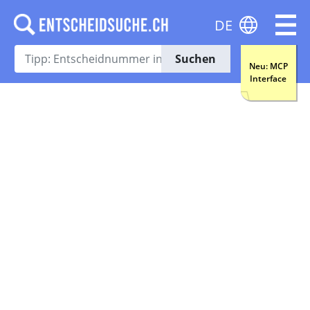
DE
Suchen
Neu: MCP
Interface