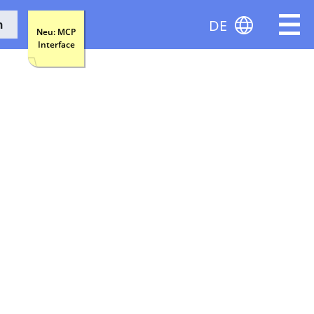
DE
n
Neu: MCP
Interface