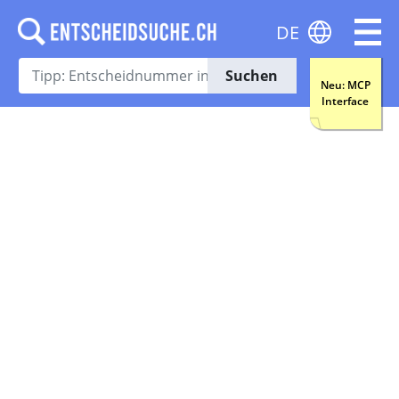
DE
Suchen
Neu: MCP
Interface