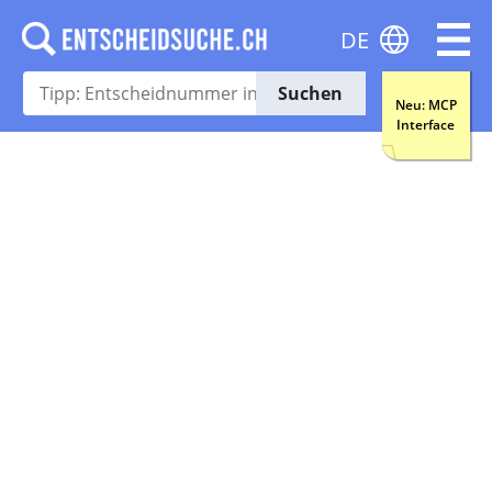
DE
Suchen
Neu: MCP
Interface