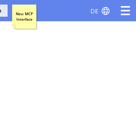
DE
n
Neu: MCP
Interface