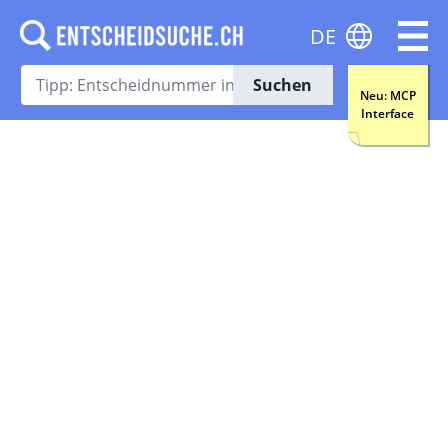
DE
Suchen
Neu: MCP
Interface