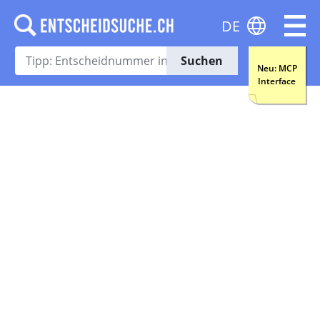
DE
Suchen
Neu: MCP
Interface